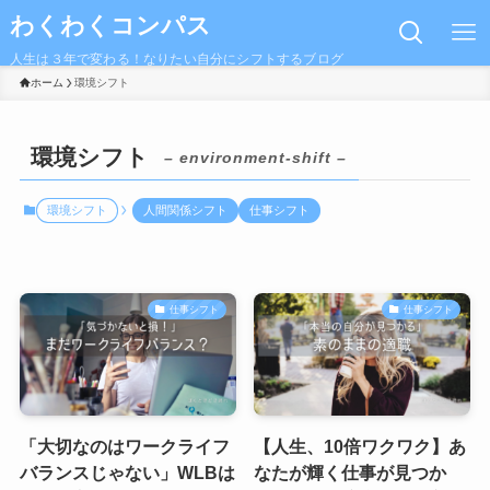
わくわくコンパス
人生は３年で変わる！なりたい自分にシフトするブログ
ホーム
環境シフト
環境シフト
– environment-shift –
環境シフト
人間関係シフト
仕事シフト
仕事シフト
仕事シフト
「大切なのはワークライフ
【人生、10倍ワクワク】あ
バランスじゃない」WLBは
なたが輝く仕事が見つか