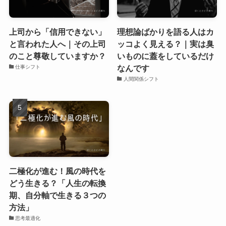
上司から「信用できない」
理想論ばかりを語る人はカ
と言われた人へ｜その上司
ッコよく見える？｜実は臭
のこと尊敬していますか？
いものに蓋をしているだけ
なんです
仕事シフト
人間関係シフト
二極化が進む！風の時代を
どう生きる？「人生の転換
期、自分軸で生きる３つの
方法」
思考最適化