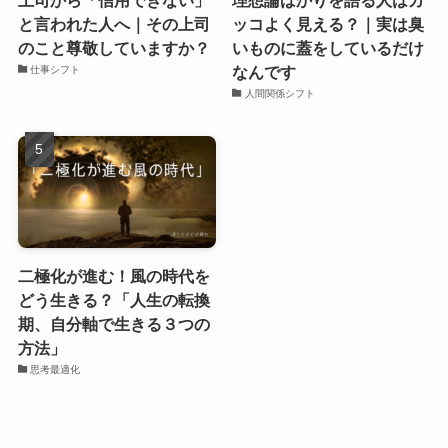
上司から「信用できない」
理想論ばかりを語る人はカ
と言われた人へ｜その上司
ッコよく見える？｜実は臭
のこと尊敬していますか？
いものに蓋をしているだけ
なんです
仕事シフト
人間関係シフト
二極化が進む！風の時代を
どう生きる？「人生の転換
期、自分軸で生きる３つの
方法」
思考最適化