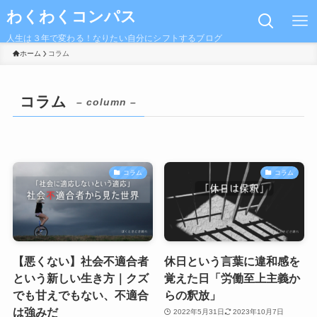
わくわくコンパス
人生は３年で変わる！なりたい自分にシフトするブログ
ホーム
コラム
コラム
– column –
コラム
コラム
【悪くない】社会不適合者
休日という言葉に違和感を
という新しい生き方｜クズ
覚えた日「労働至上主義か
でも甘えでもない、不適合
らの釈放」
は強みだ
2022年5月31日
2023年10月7日